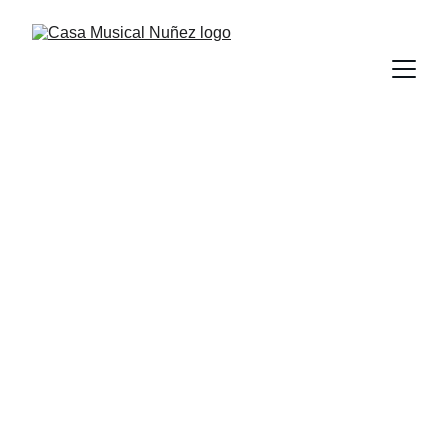
Somos Casa 
Musical Núñez
Distribuidor de las marcas líderes en 
instrumentos musicales, audio profesional 
e iluminación para todo Ecuador.