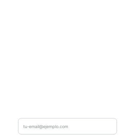
Casa Musical Núñez
Venta y Distribución de instrumentos 
musicales y equipos de audio e 
ilumunación profesional.
CONTACTO
contacto@casamusicalnunez.com
+593987654321
NOSOTROS
Ingrese su correo electrónico aquí