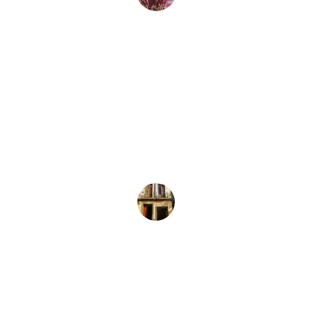
Juan Pérez
★★★★★
La variedad de instrumentos y 
equipos de audio es impresionante. 
Siempre encuentro lo que necesito 
aquí.
María López