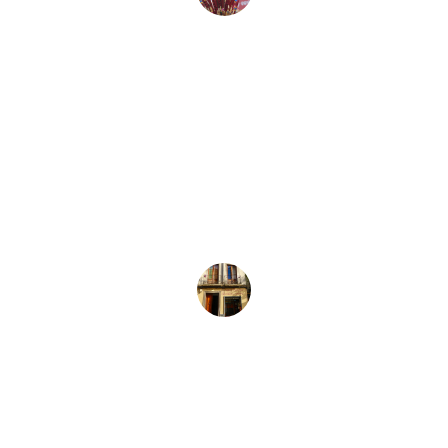
Juan Pérez
★★★★★
La variedad de instrumentos y 
equipos de audio es impresionante. 
Siempre encuentro lo que necesito 
aquí.
María López