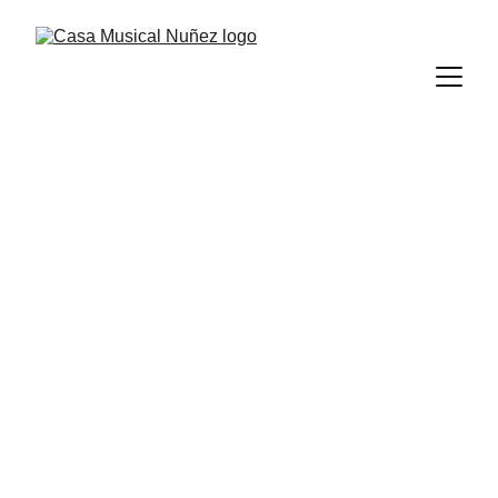
Somos Casa 
Musical Núñez
Distribuidor de las marcas líderes en 
instrumentos musicales, audio profesional 
e iluminación para todo Ecuador.