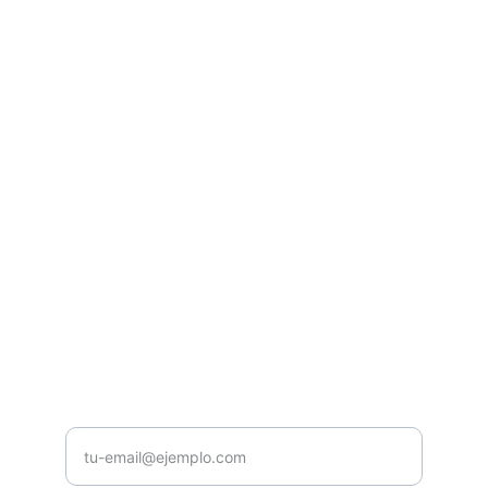
Casa Musical Núñez
Venta y Distribución de instrumentos 
musicales y equipos de audio e 
ilumunación profesional.
CONTACTO
contacto@casamusicalnunez.com
+593987654321
NOSOTROS
Ingrese su correo electrónico aquí