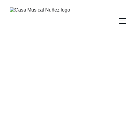
Somos Casa 
Musical Núñez
Distribuidor de las marcas líderes en 
instrumentos musicales, audio profesional 
e iluminación para todo Ecuador.