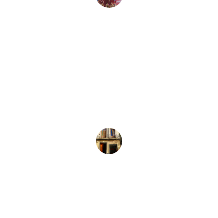
Juan Pérez
★★★★★
La variedad de instrumentos y 
equipos de audio es impresionante. 
Siempre encuentro lo que necesito 
aquí.
María López