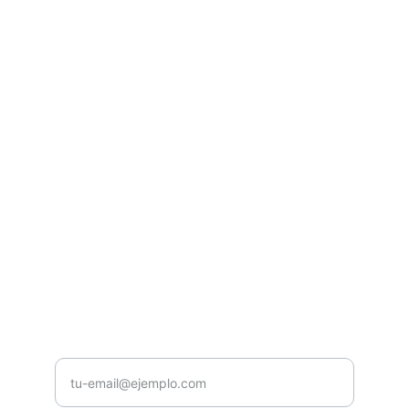
Casa Musical Núñez
Venta y Distribución de instrumentos 
musicales y equipos de audio e 
ilumunación profesional.
CONTACTO
contacto@casamusicalnunez.com
+593987654321
NOSOTROS
Ingrese su correo electrónico aquí