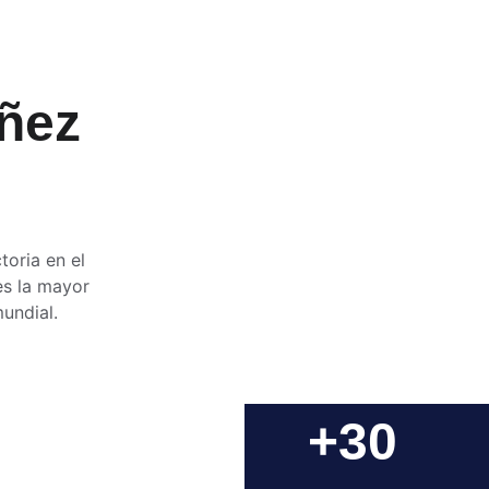
ñez 
i
oria en el 
es la mayor 
undial.
+30