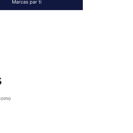
Marcas par ti
s
 como 