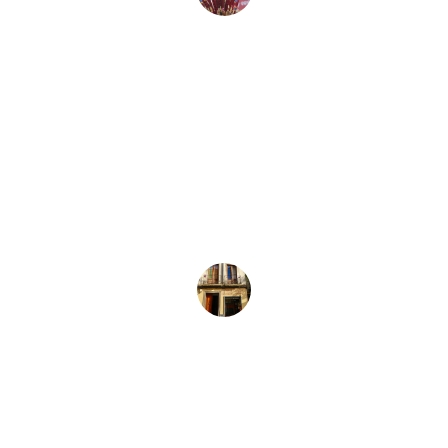
Juan Pérez
★★★★★
La variedad de instrumentos y 
equipos de audio es impresionante. 
Siempre encuentro lo que necesito 
aquí.
María López