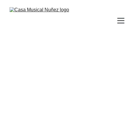
Somos Casa 
Musical Núñez
Distribuidor de las marcas líderes en 
instrumentos musicales, audio profesional 
e iluminación para todo Ecuador.