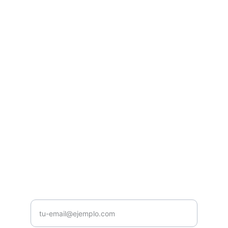
Casa Musical Núñez
Venta y Distribución de instrumentos 
musicales y equipos de audio e 
ilumunación profesional.
CONTACTO
contacto@casamusicalnunez.com
+593987654321
NOSOTROS
Ingrese su correo electrónico aquí