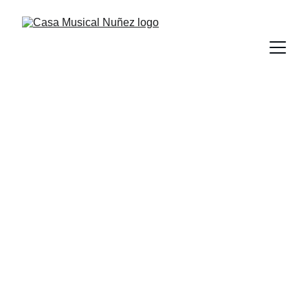
Somos Casa 
Musical Núñez
Distribuidor de las marcas líderes en 
instrumentos musicales, audio profesional 
e iluminación para todo Ecuador.