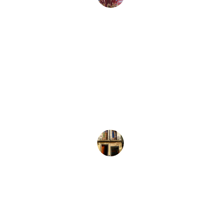
Juan Pérez
★★★★★
La variedad de instrumentos y 
equipos de audio es impresionante. 
Siempre encuentro lo que necesito 
aquí.
María López