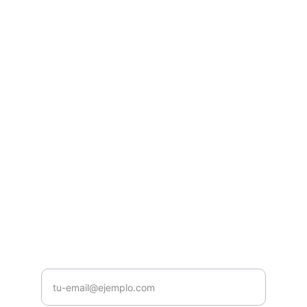
Casa Musical Núñez
Venta y Distribución de instrumentos 
musicales y equipos de audio e 
ilumunación profesional.
CONTACTO
contacto@casamusicalnunez.com
+593987654321
NOSOTROS
Ingrese su correo electrónico aquí