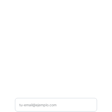
Casa Musical Núñez
Venta y Distribución de instrumentos 
musicales y equipos de audio e 
ilumunación profesional.
CONTACTO
contacto@casamusicalnunez.com
+593987654321
NOSOTROS
Ingrese su correo electrónico aquí