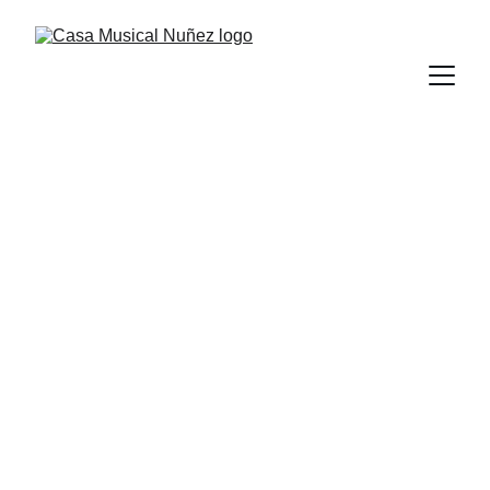
Somos Casa 
Musical Núñez
Distribuidor de las marcas líderes en 
instrumentos musicales, audio profesional 
e iluminación para todo Ecuador.